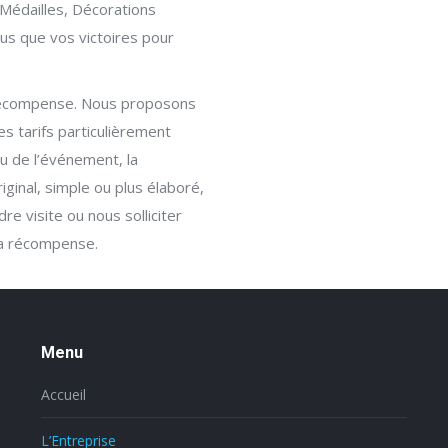
 Médailles, Décorations
lus que vos victoires pour
e récompense. Nous proposons
es tarifs particulièrement
ou de l’événement, la
iginal, simple ou plus élaboré,
 visite ou nous solliciter
la récompense.
Menu
Accueil
L’Entreprise