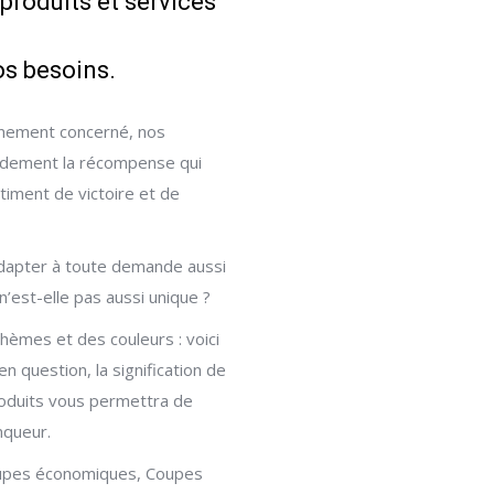
roduits et services
os besoins.
vénement concerné, nos
pidement la récompense qui
timent de victoire et de
dapter à toute demande aussi
n’est-elle pas aussi unique ?
thèmes et des couleurs : voici
en question, la signification de
roduits vous permettra de
nqueur.
Coupes économiques, Coupes